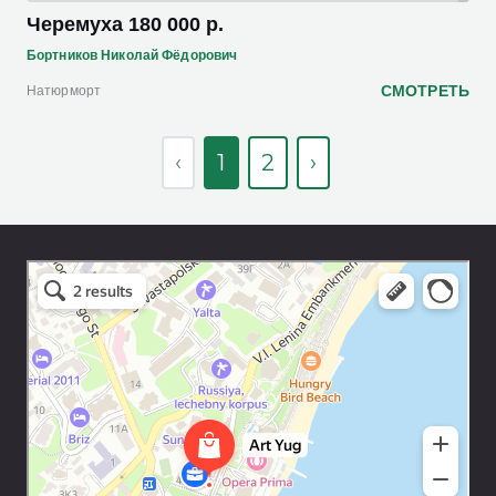
Черемуха 180 000 р.
Бортников Николай Фёдорович
СМОТРЕТЬ
Натюрморт
‹
1
2
›
Art Space Lotos
Art studio in Yalta
Exhibition center in Yalta