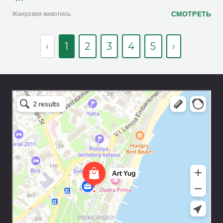
СМОТРЕТЬ
Жанровая живопись
‹
1
2
3
4
5
›
Art Space Lotos
Art studio in Yalta
Exhibition center in Yalta