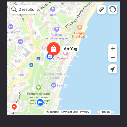
Art Space Lotos
Art studio in Yalta
Exhibition center in Yalta