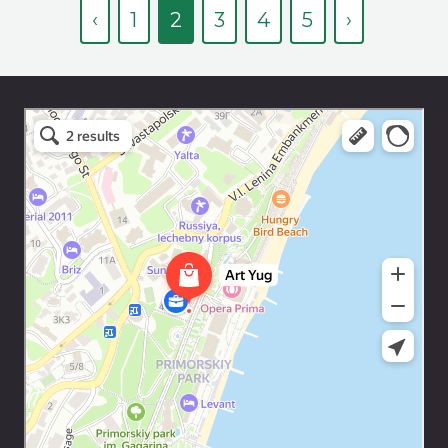
‹
1
2
3
4
5
›
Art Space Lotos
Art studio in Yalta
Exhibition center in Yalta