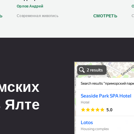
Орлов Андрей
О
Ь
СМОТРЕТЬ
Cовременная живопись
C
Art Space Lotos
Art studio in Yalta
Exhibition center in Yalta
мских
 Ялте