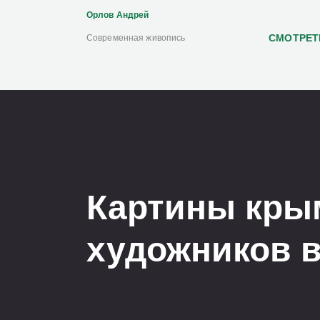
Орлов Андрей
СМОТРЕТ
Cовременная живопись
Картины кры
художников в