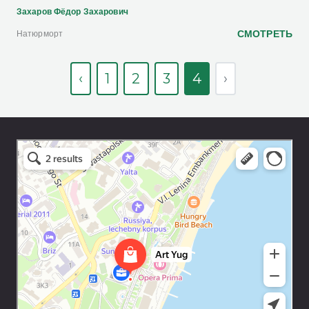
Захаров Фёдор Захарович
СМОТРЕТЬ
Натюрморт
‹
1
2
3
4
›
Art Space Lotos
Art studio in Yalta
Exhibition center in Yalta