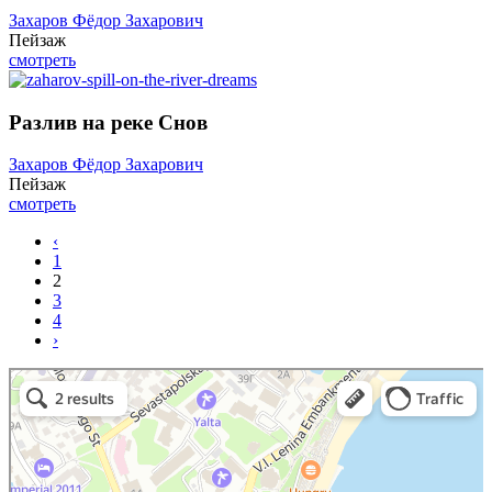
Захаров Фёдор Захарович
Пейзаж
смотреть
Разлив на реке Снов
Захаров Фёдор Захарович
Пейзаж
смотреть
‹
1
2
3
4
›
Art Space Lotos
Art studio in Yalta
Exhibition center in Yalta