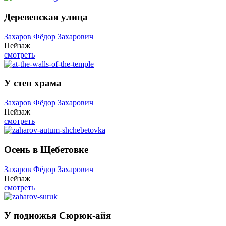
Деревенская улица
Захаров Фёдор Захарович
Пейзаж
смотреть
У стен храма
Захаров Фёдор Захарович
Пейзаж
смотреть
Осень в Щебетовке
Захаров Фёдор Захарович
Пейзаж
смотреть
У подножья Сюрюк-айя