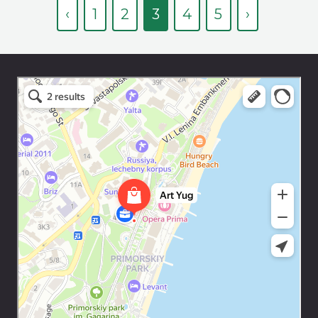
‹
1
2
3
4
5
›
Art Space Lotos
Art studio in Yalta
Exhibition center in Yalta