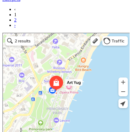
‹
1
2
›
Art Space Lotos
Art studio in Yalta
Exhibition center in Yalta