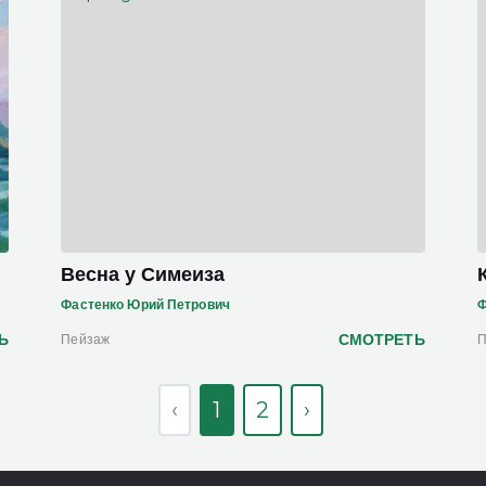
Весна у Симеиза
Фастенко Юрий Петрович
Ф
Ь
СМОТРЕТЬ
Пейзаж
П
‹
1
2
›