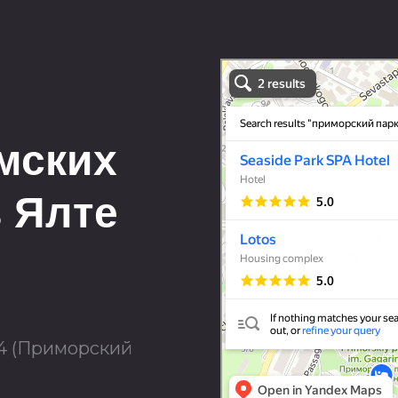
Art Space Lotos
Art studio in Yalta
Exhibition center in Yalta
мских
 Ялте
 4 (Приморский