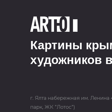
Картины кры
художников в
г. Ялта набережная им. Ленина
парк, ЖК "Лотос")